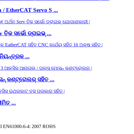
/ EtherCAT Servo S ...
ତିକ ସର୍ଭୋ ଡ୍ରାଇଭ୍ ...
ୟନ୍ତ୍ରକ ...
 କଣ୍ଟ୍ରୋଲର୍ ସହିତ ...
ିତ ...