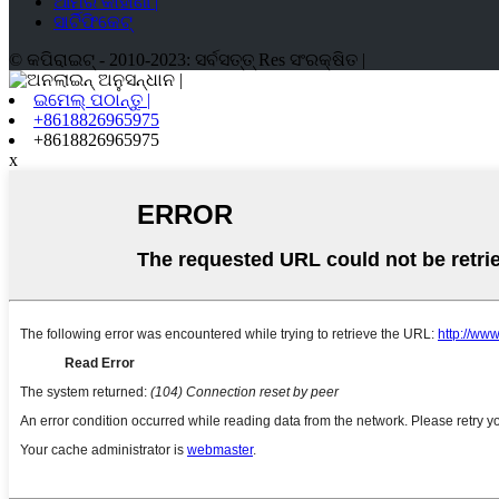
ଆମର କାହାଣୀ |
ସାର୍ଟିଫିକେଟ୍
© କପିରାଇଟ୍ - 2010-2023: ସର୍ବସତ୍ତ୍ Res ସଂରକ୍ଷିତ |
ଇମେଲ୍ ପଠାନ୍ତୁ |
+8618826965975
+8618826965975
x