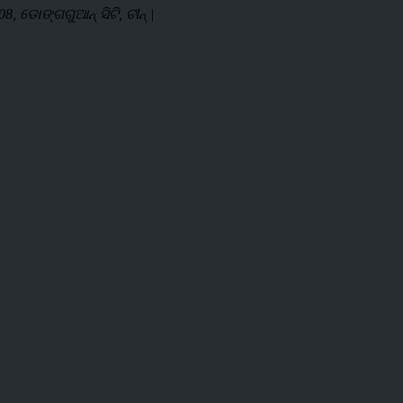
08, ଡୋଙ୍ଗଗୁଆନ୍ ସିଟି, ଚୀନ୍ |