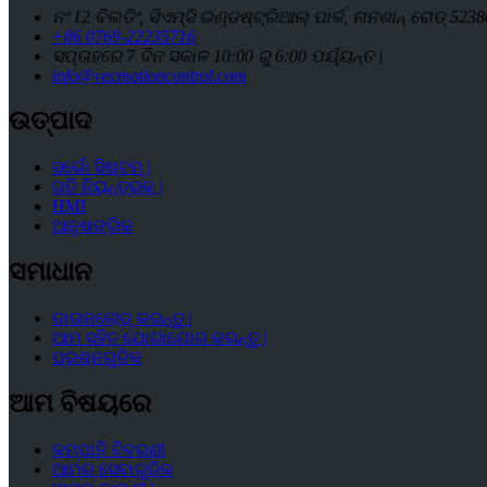
ନଂ 12 ବିଲଡିଂ, ସିଏମ୍ସି ଇଣ୍ଡଷ୍ଟ୍ରିଆଲ୍ ପାର୍କ, ନାନଶାନ୍ ରୋଡ୍ 5238
+86 0769-22235716
ସପ୍ତାହରେ 7 ଦିନ ସକାଳ 10:00 ରୁ 6:00 ପର୍ଯ୍ୟନ୍ତ |
info@vecmotioncontrol.com
ଉତ୍ପାଦ
ସର୍ଭୋ ସିଷ୍ଟମ୍ |
ଗତି ନିୟନ୍ତ୍ରକ |
HMI
ଆନୁଷଙ୍ଗିକ
ସମାଧାନ
ଡାଉନଲୋଡ୍ କରନ୍ତୁ |
ଆମ ସହିତ ଯୋଗାଯୋଗ କରନ୍ତୁ |
ପ୍ରଶ୍ନଗୁଡିକ
ଆମ ବିଷୟରେ
କମ୍ପାନି ବିବରଣୀ
ଆମର ସେବାଗୁଡିକ