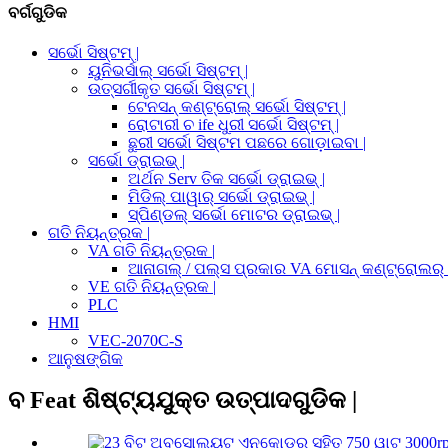
ବର୍ଗଗୁଡିକ
ସର୍ଭୋ ସିଷ୍ଟମ୍ |
ୟୁନିଭର୍ସାଲ୍ ସର୍ଭୋ ସିଷ୍ଟମ୍ |
ଉତ୍ସର୍ଗୀକୃତ ସର୍ଭୋ ସିଷ୍ଟମ୍ |
ଟେନସନ୍ କଣ୍ଟ୍ରୋଲ୍ ସର୍ଭୋ ସିଷ୍ଟମ୍ |
ରୋଟାରୀ ଚ ife ଧୁରୀ ସର୍ଭୋ ସିଷ୍ଟମ୍ |
ଛୁରୀ ସର୍ଭୋ ସିଷ୍ଟମ ପଛରେ ଗୋଡ଼ାଇବା |
ସର୍ଭୋ ଡ୍ରାଇଭ୍ |
ଅର୍ଥନ Serv ତିକ ସର୍ଭୋ ଡ୍ରାଇଭ୍ |
ମିଡିଲ୍ ପାୱାର୍ ସର୍ଭୋ ଡ୍ରାଇଭ୍ |
ସ୍ପିଣ୍ଡଲ୍ ସର୍ଭୋ ମୋଟର ଡ୍ରାଇଭ୍ |
ଗତି ନିୟନ୍ତ୍ରକ |
VA ଗତି ନିୟନ୍ତ୍ରକ |
ଆନାଗଲ୍ / ପଲ୍ସ ପ୍ରକାର VA ମୋସନ୍ କଣ୍ଟ୍ରୋଲର୍ 
VE ଗତି ନିୟନ୍ତ୍ରକ |
PLC
HMI
VEC-2070C-S
ଆନୁଷଙ୍ଗିକ
ବ Feat ଶିଷ୍ଟ୍ୟଯୁକ୍ତ ଉତ୍ପାଦଗୁଡିକ |