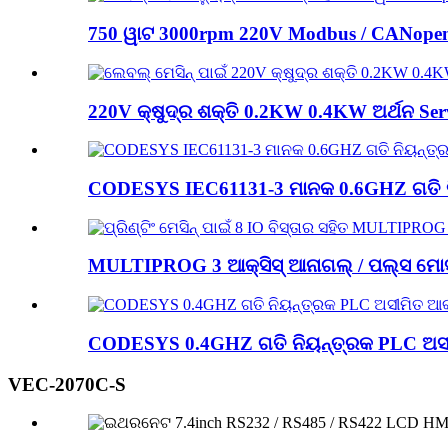
750 ୱାଟ 3000rpm 220V Modbus / CANopen 
220V କ୍ଷୁଦ୍ର ଶକ୍ତି 0.2KW 0.4KW ଅର୍ଥନ Serv 
CODESYS IEC61131-3 ମାନକ 0.6GHZ ଗତି ନି
MULTIPROG 3 ଆକ୍ସିସ୍ ଆନାଗଲ୍ / ପଲ୍ସ ମୋସନ୍
CODESYS 0.4GHZ ଗତି ନିୟନ୍ତ୍ରକ PLC ଅସୀମ
VEC-2070C-S