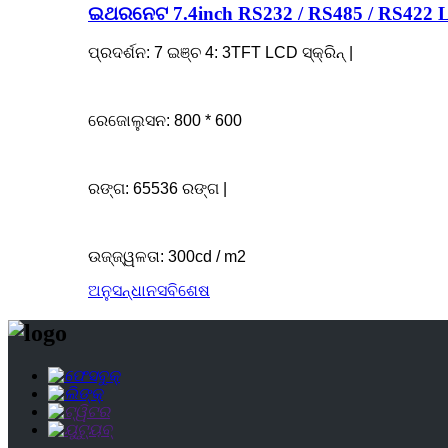
ଇଥରନେଟ 7.4inch RS232 / RS485 / RS422
ପ୍ରଦର୍ଶନ: 7 ଇଞ୍ଚ 4: 3TFT LCD ସ୍କ୍ରିନ୍ |
ରେଜୋଲୁସନ: 800 * 600
ରଙ୍ଗ: 65536 ରଙ୍ଗ |
ଉଜ୍ଜ୍ୱଳତା: 300cd / m2
ଅନୁସନ୍ଧାନ
ସବିଶେଷ