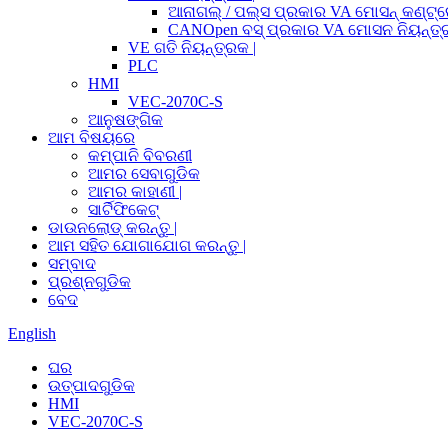
ଆନାଗଲ୍ / ପଲ୍ସ ପ୍ରକାର VA ମୋସନ୍ କଣ୍ଟ୍ର
CANOpen ବସ୍ ପ୍ରକାର VA ମୋସନ ନିୟନ୍ତ୍ର
VE ଗତି ନିୟନ୍ତ୍ରକ |
PLC
HMI
VEC-2070C-S
ଆନୁଷଙ୍ଗିକ
ଆମ ବିଷୟରେ
କମ୍ପାନି ବିବରଣୀ
ଆମର ସେବାଗୁଡିକ
ଆମର କାହାଣୀ |
ସାର୍ଟିଫିକେଟ୍
ଡାଉନଲୋଡ୍ କରନ୍ତୁ |
ଆମ ସହିତ ଯୋଗାଯୋଗ କରନ୍ତୁ |
ସମ୍ବାଦ
ପ୍ରଶ୍ନଗୁଡିକ
ବେଦ
English
ଘର
ଉତ୍ପାଦଗୁଡିକ
HMI
VEC-2070C-S