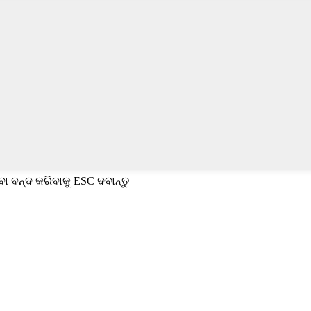
ବା ବନ୍ଦ କରିବାକୁ ESC ଦବାନ୍ତୁ |